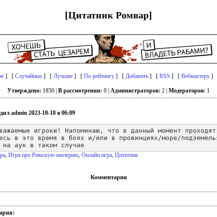
[Цитатник Ромвар]
ие
] [
Случайные
] [
Лучшие
] [
По рейтингу
] [
Добавить
] [
RSS
] [
Вебмастеру
]
Утверждено:
1850 |
В рассмотрении:
0 |
Администраторов:
2 |
Модераторов:
1
дил admin 2023-10-18 в 06:09
важаемые игроки! Напоминаю, что в данный момент проходят
есь в это время в боях и/или в провинциях/море/подземель
 на аук в таком случае
гра
,
Игра про Римскую империю
,
Онлайн игра
,
Цитатник
Комментарии
ария: