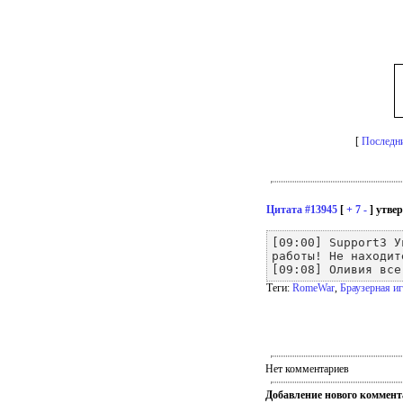
[
Последн
Цитата #13945
[
+
7
-
] утвер
[09:00] Support3 У
работы! Не находит
[09:08] Оливия все
Теги:
RomeWar
,
Браузерная и
Нет комментариев
Добавление нового коммент