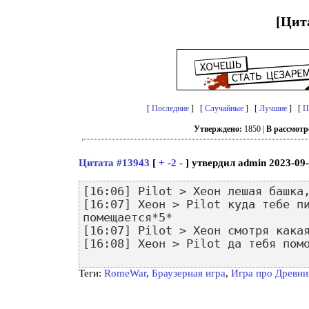
[Цит
[
Последние
] [
Случайные
] [
Лучшие
] [
П
Утверждено:
1850 |
В рассмотр
Цитата #13943
[
+
-2
-
] утвердил admin 2023-09-
[16:06] Pilot > Хеон лешая башка
[16:07] Хеон > Pilot куда тебе п
помещается*5*
[16:07] Pilot > Хеон смотря кака
[16:08] Хеон > Pilot да тебя пом
Теги:
RomeWar
,
Браузерная игра
,
Игра про Древни