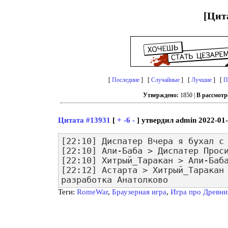
[Цит
[
Последние
] [
Случайные
] [
Лучшие
] [
П
Утверждено:
1850 |
В рассмотр
Цитата #13931
[
+
-6
-
] утвердил admin 2022-01-
[22:10] Диспатер Вчера я бухал с
[22:10] Али-Баба > Диспатер Прос
[22:10] Хитрый_Таракан > Али-Баб
[22:12] Астарта > Хитрый_Таракан
разработка Анатолково
Теги:
RomeWar
,
Браузерная игра
,
Игра про Древни